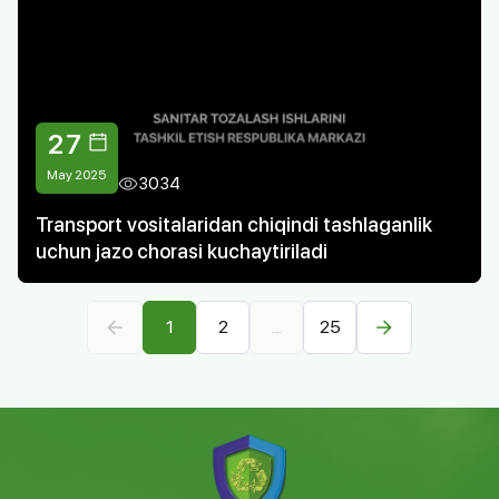
27
May 2025
3034
Transport vositalaridan chiqindi tashlaganlik
uchun jazo chorasi kuchaytiriladi
1
2
...
25