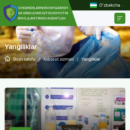
O'zbekcha
CHIQINDILARNI BOSHQARISH
VA SIRKULYAR IQTISODIYOTNI
RIVOJLANTIRISH AGENTLIGI
[]
Yangiliklar
Bosh sahifa
/
Axborot xizmati
/
Yangiliklar