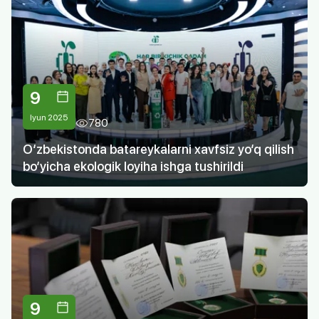
9
Iyun 2025
780
O‘zbekistonda batareykalarni xavfsiz yo‘q qilish
bo‘yicha ekologik loyiha ishga tushirildi
9