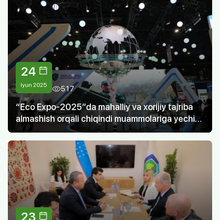
24
Iyun 2025
517
“Eco Expo-2025”da mahalliy va xorijiy tajriba
almashish orqali chiqindi muammolariga yechim
taqdim etildi
23