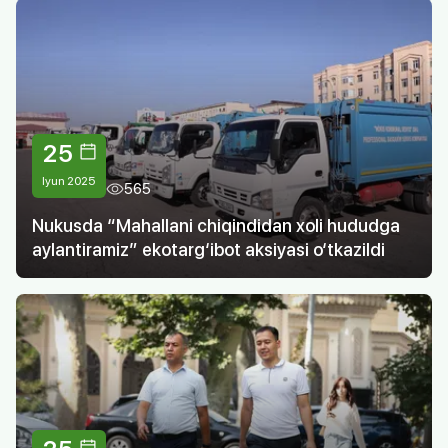
25
Iyun 2025
565
Nukusda “Mahallani chiqindidan xoli hududga
aylantiramiz” ekotarg‘ibot aksiyasi o‘tkazildi