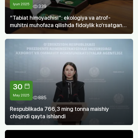
Iyun 2025
339
“Tabiat himoyachisi”: ekologiya va atrof-
muhitni muhofaza qilishda fidoiylik ko‘rsatgan
chiqindilarni boshqarish sohasi vakillari
taqdirlandi
30
May 2025
885
Respublikada 766,3 ming tonna maishiy
chiqindi qayta ishlandi