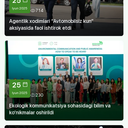
25
Iyun 2025
714
Agentlik xodimlari “Avtomobilsiz kun”
aksiyasida faol ishtirok etdi
25
Iyun 2025
230
Ekologik kommunikatsiya sohasidagi bilim va
ko‘nikmalar oshirildi