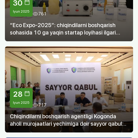
30
Iyun 2025
761
“Eco Expo-2025”: chiqindilarni boshqarish
sohasida 10 ga yaqin startap loyihasi ilgari
surildi
28
Iyun 2025
717
Chiqindilarni boshqarish agentligi Kogonda
aholi murojaatlari yechimiga doir sayyor qabul
o‘tkazdi