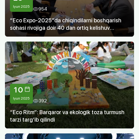
Iyun 2025
954
“Eco Expo-2025”da chiqindilarni boshqarish
sohasi rivojiga doir 40 dan ortiq kelishuv
imzolandi
10
Iyun 2025
392
“Eco Ritm”: Barqaror va ekologik toza turmush
tarzi targ‘ib qilindi