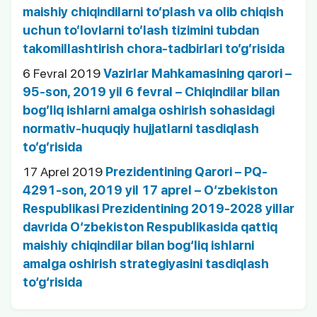
maishiy chiqindilarni to’plash va olib chiqish
uchun to’lovlarni to’lash tizimini tubdan
takomillashtirish chora-tadbirlari to’g’risida
6 Fevral 2019
Vazirlar Mahkamasining qarori –
95-son, 2019 yil 6 fevral – Chiqindilar bilan
bog’liq ishlarni amalga oshirish sohasidagi
normativ-huquqiy hujjatlarni tasdiqlash
to’g’risida
17 Aprel 2019
Prezidentining Qarori – PQ-
4291-son, 2019 yil 17 aprel – O‘zbekiston
Respublikasi Prezidentining 2019-2028 yillar
davrida O‘zbekiston Respublikasida qattiq
maishiy chiqindilar bilan bog‘liq ishlarni
amalga oshirish strategiyasini tasdiqlash
to‘g‘risida