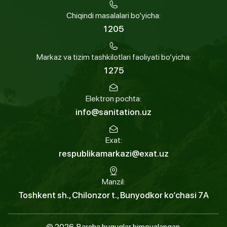
Chiqindi masalalari bo’yicha:
1205
Markaz va tizim tashkilotlari faoliyati bo’yicha:
1275
Elektron pochta:
info@sanitation.uz
Exat:
respublikamarkazi@exat.uz
Manzil:
Toshkent sh., Chilonzor t., Bunyodkor ko‘chasi 7A
© 2026. Barcha huquqlar himoyalangan.