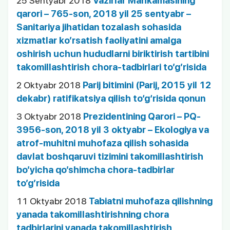
25 Sentyabr 2018
Vazirlar Mahkamasining
qarori – 765-son, 2018 yil 25 sentyabr –
Sanitariya jihatidan tozalash sohasida
xizmatlar ko’rsatish faoliyatini amalga
oshirish uchun hududlarni biriktirish tartibini
takomillashtirish chora-tadbirlari to’g’risida
2 Oktyabr 2018
Parij bitimini (Parij, 2015 yil 12
dekabr) ratifikatsiya qilish to‘g‘risida qonun
3 Oktyabr 2018
Prezidentining Qarori – PQ-
3956-son, 2018 yil 3 oktyabr – Ekologiya va
atrof-muhitni muhofaza qilish sohasida
davlat boshqaruvi tizimini takomillashtirish
bo’yicha qo’shimcha chora-tadbirlar
to’g’risida
11 Oktyabr 2018
Tabiatni muhofaza qilishning
yanada takomillashtirishning chora
tadbirlarini yanada takomillashtirish