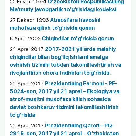
22 Fevral 1994
O'zbekiston Respublikasining
Ma'muriy javobgarlik to'g'risidagi kodeksi
27 Dekabr 1996
Atmosfera havosini
muhofaza qilish to‘g‘risida qonun
5 Aprel 2002
Chiqindilar to'g'risida qonun
21 Aprel 2017
2017-2021 yillarda maishiy
chiqindilar bilan bog’liq ishlarni amalga
oshirish tizimini tubdan takomillashtirish va
rivojlantirish chora tadbirlari to’g’risida.
21 Aprel 2017
Prezidentining Farmoni – PF-
5024-son, 2017 yil 21 aprel – Ekologiya va
atrof-muxitni muxofaza kilish sohasida
davlat boshkaruv tizimini takomillashtirish
to‘g‘risida
21 Aprel 2017
Prezidentining Qarori – PQ-
2915-son, 2017 yil 21 aprel – O‘zbekiston