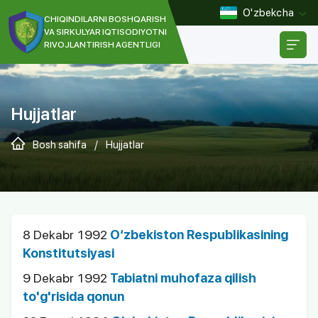
O'zbekcha
CHIQINDILARNI BOSHQARISH
VA SIRKULYAR IQTISODIYOTNI
RIVOJLANTIRISH AGENTLIGI
[]
Hujjatlar
Bosh sahifa
/
Hujjatlar
8 Dekabr 1992
O‘zbekiston Respublikasining
Konstitutsiyasi
9 Dekabr 1992
Tabiatni muhofaza qilish
to'g'risida qonun