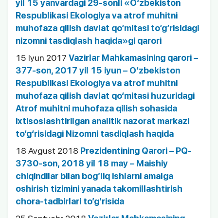
yil 15 yanvardagi 29-sonli «O‘zbekiston
Respublikasi Ekologiya va atrof muhitni
muhofaza qilish davlat qo‘mitasi to‘g‘risidagi
nizomni tasdiqlash haqida»gi qarori
15 Iyun 2017
Vazirlar Mahkamasining qarori –
377-son, 2017 yil 15 iyun – O‘zbekiston
Respublikasi Ekologiya va atrof muhitni
muhofaza qilish davlat qo‘mitasi huzuridagi
Atrof muhitni muhofaza qilish sohasida
ixtisoslashtirilgan analitik nazorat markazi
to‘g‘risidagi Nizomni tasdiqlash haqida
18 Avgust 2018
Prezidentining Qarori – PQ-
3730-son, 2018 yil 18 may – Maishiy
chiqindilar bilan bog’liq ishlarni amalga
oshirish tizimini yanada takomillashtirish
chora-tadbirlari to’g’risida