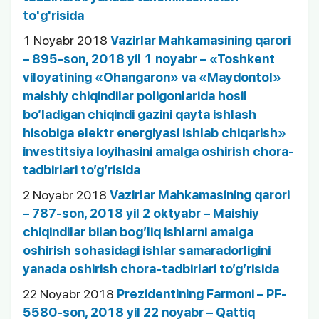
to'g'risida
1 Noyabr 2018
Vazirlar Mahkamasining qarori
– 895-son, 2018 yil 1 noyabr – «Toshkent
viloyatining «Ohangaron» va «Maydontol»
maishiy chiqindilar poligonlarida hosil
bo’ladigan chiqindi gazini qayta ishlash
hisobiga elektr energiyasi ishlab chiqarish»
investitsiya loyihasini amalga oshirish chora-
tadbirlari to’g’risida
2 Noyabr 2018
Vazirlar Mahkamasining qarori
– 787-son, 2018 yil 2 oktyabr – Maishiy
chiqindilar bilan bog’liq ishlarni amalga
oshirish sohasidagi ishlar samaradorligini
yanada oshirish chora-tadbirlari to’g’risida
22 Noyabr 2018
Prezidentining Farmoni – PF-
5580-son, 2018 yil 22 noyabr – Qattiq