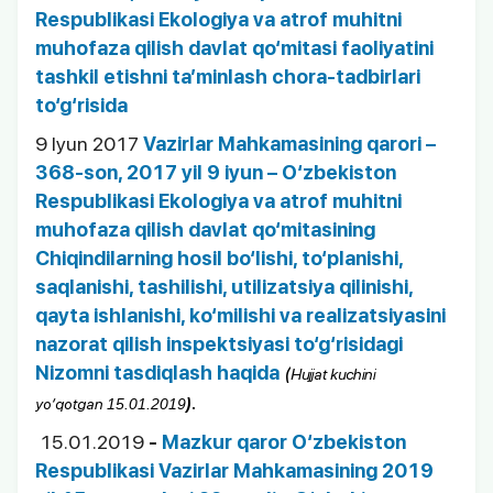
Respublikasi Ekologiya va atrof muhitni
muhofaza qilish davlat qo‘mitasi faoliyatini
tashkil etishni ta’minlash chora-tadbirlari
to‘g‘risida
9 Iyun 2017
Vazirlar Mahkamasining qarori –
368-son, 2017 yil 9 iyun – O‘zbekiston
Respublikasi Ekologiya va atrof muhitni
muhofaza qilish davlat qo‘mitasining
Chiqindilarning hosil bo‘lishi, to‘planishi,
saqlanishi, tashilishi, utilizatsiya qilinishi,
qayta ishlanishi, ko‘milishi va realizatsiyasini
nazorat qilish inspektsiyasi to‘g‘risidagi
Nizomni tasdiqlash haqida
(
Hujjat kuchini
yo‘qotgan
15.01.2019
).
15.01.2019
-
Mazkur qaror O‘zbekiston
Respublikasi Vazirlar Mahkamasining 2019