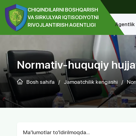
CHIQINDILARNI BOSHQARISH
CHIQINDILARNI BOSHQARISH VA
VA SIRKULYAR IQTISODIYOTNI
SIRKULYAR IQTISODIYOTNI
Agentlik
RIVOJLANTIRISH AGENTLIGI
RIVOJLANTIRISH AGENTLIGI
Agentlik haqida
Normativ-huquqiy hujja
Huquqiy faoliyat asoslari
Agentlik funksiyasi va vazifalari
Agentlik tarixi
Bosh sahifa
/
Jamoatchilik kengashi
/
Norm
Rahbariyat
Agentlik tarkibi
Bo'sh ish o'rinlari
Faoliyat
Hujjatlar shakli
Ma'lumotlar to'ldirilmoqda...
Xalqaro hamkorlik