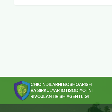
Korrupsiyaga qarshi kurashish
Jamoatchilik kengashi
Boshqa xizmatlar
Axborot xizmati
Yangiliklar
Fotogalereya
Videogalereya
E'lonlar
Kuzatuv kameralari
Tender va tanlovlar
Tez-tez so'raladigan savollar
Huquqiy savodxonlik
CHIQINDILARNI BOSHQARISH
Akkreditatsiya jarayoni
VA SIRKULYAR IQTISODIYOTNI
Axborot olishga doir so'rovlarni ko'rib chiqi
RIVOJLANTIRISH AGENTLIGI
tartibi
Axborot xizmati bilan bog‘lanish