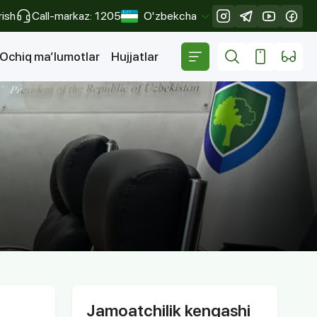
rish
Call-markaz: 1205
O'zbekcha
Yopish
Ochiq ma’lumotlar
Hujjatlar
Jamoatchilik kengashi