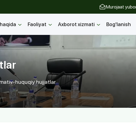
Murojaat yubo
 haqida
Faoliyat
Axborot xizmati
Bog'lanish
tlar
ativ-huquqiy hujjatlar